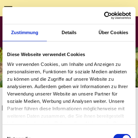
Zustimmung
Details
Über Cookies
Diese Webseite verwendet Cookies
Wir verwenden Cookies, um Inhalte und Anzeigen zu
personalisieren, Funktionen für soziale Medien anbieten
zu können und die Zugriffe auf unsere Website zu
analysieren. Außerdem geben wir Informationen zu Ihrer
Liebe Kunden,
Verwendung unserer Website an unsere Partner für
Sie können unsere Weine nicht direkt bei uns einkaufen? Kein
soziale Medien, Werbung und Analysen weiter. Unsere
Problem! Gerne senden wir Ihnen unsere Weine per
Paketdienst oder mit der Spedition direkt nach Hause. Wir
Partner führen diese Informationen möglicherweise mit
versenden in 6er, 12er oder in 18er Einheiten.
weiteren Daten zusammen, die Sie ihnen bereitgestellt
Außerdem können Sie unsere Weine auch
bei Anton Schiebel in
haben oder die sie im Rahmen Ihrer Nutzung der Dienste
Langenprozelten erwerben. Tel.
09351-1222.
gesammelt haben.
Einwilligungsauswahl