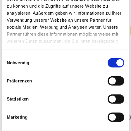
zu können und die Zugriffe auf unsere Website zu
analysieren. Außerdem geben wir Informationen zu Ihrer
Verwendung unserer Website an unsere Partner für
unsere Weine ...
Das Schönste an Trauben ist, was wir daraus machen!
soziale Medien, Werbung und Analysen weiter. Unsere
Partner führen diese Informationen möglicherweise mit
weiteren Daten zusammen, die Sie ihnen bereitgestellt
haben oder die sie im Rahmen Ihrer Nutzung der Dienste
gesammelt haben.
Einwilligungsauswahl
Notwendig
Präferenzen
die Winzerschänke ...
Besonders beliebt bei Jung und Alt ist unsere Winzerschänke die
im Frühjahr und Herbst stattfindet ...
Statistiken
Marketing